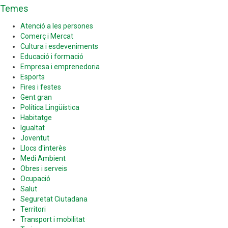
Temes
Atenció a les persones
Comerç i Mercat
Cultura i esdeveniments
Educació i formació
Empresa i emprenedoria
Esports
Fires i festes
Gent gran
Política Lingüística
Habitatge
Igualtat
Joventut
Llocs d'interès
Medi Ambient
Obres i serveis
Ocupació
Salut
Seguretat Ciutadana
Territori
Transport i mobilitat