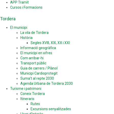
APP Tramit
Cursos i Formacions
Tordera
El municipi
La vila de Tordera
Història
Segles XVIII, XIX, XX i XXI
Informació geogràfica
El municipi en xifres
Com arribar-hi
Transport públic
Guia de carrers / Plànol
Municipi Cardioprotegit
Suma't al repte 2030
Agenda Urbana de Tordera 2030
Turisme i patrimoni
Coneix Tordera
Itineraris
Rutes
Excursions senyalitzades