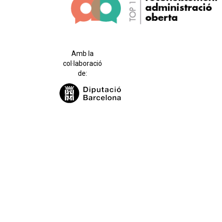
Amb la
col·laboració
de: