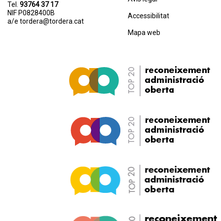
Tel.
93764 37 17
NIF P0828400B
Accessibilitat
a/e
tordera@tordera.cat
Mapa web