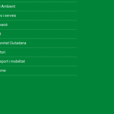
i Ambient
s i serveis
pació
t
retat Ciutadana
tori
sport i mobilitat
isme