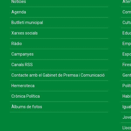
Notícies
Aten
Agenda
Come
Butlletí municipal
Cult
Xarxes socials
Educ
Ràdio
Empr
Campanyes
Espo
Canals RSS
Fires
Contacte amb el Gabinet de Premsa i Comunicació
Gent
Hemeroteca
Polít
Crònica Política
Habi
Àlbums de fotos
Igua
Jove
Lloc