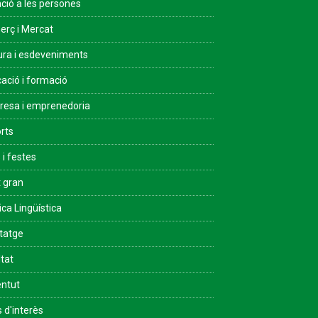
ció a les persones
rç i Mercat
ura i esdeveniments
ació i formació
esa i emprenedoria
rts
 i festes
 gran
ica Lingüística
tatge
ltat
ntut
s d'interès