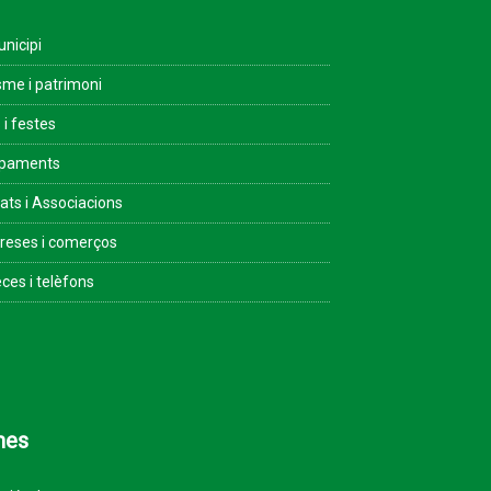
unicipi
sme i patrimoni
 i festes
ipaments
tats i Associacions
eses i comerços
ces i telèfons
mes