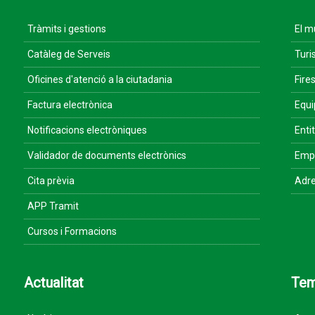
Tràmits i gestions
El m
Catàleg de Serveis
Turi
Oficines d'atenció a la ciutadania
Fires
Factura electrònica
Equ
Notificacions electròniques
Enti
Validador de documents electrònics
Empr
Cita prèvia
Adre
APP Tramit
Cursos i Formacions
Actualitat
Te