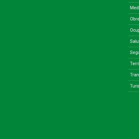
Med
Obre
Ocu
Salu
Segu
Terri
Tran
Tur