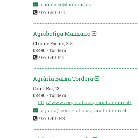
carmesco@hotmail.es
937 650 079
Agrobotiga Manzano
Ctra. de Fogars, 3-5
08490 - Tordera
937 640 149
Agrària Baixa Tordera
Camí Ral, 13
08490 - Tordera
http://www.cooperativaagrariatordera.cat/
agraria@cooperativaagrariatordera.cat
937 640 043