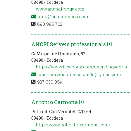
08490 - Tordera
www.anandi-yoga.com
info@anandi-yoga.com
690 996 702
ANCRI Serveis professionals
C/ Miguel de Unamuno, 82
08490 - Tordera
https://www.facebook.com/ancri.bugaderia
ancriserveisprofessionals@gmail.com
937 650 054
Antonio Carmona
Pol. ind. Can Verdalet, C/D, 64
08490 - Tordera
http://www.poliestercarmona.com/