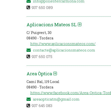
info@poliestercarmona.com
937 650 089
Aplicacions Mateos SL
C/ Puigvert, 30
08490 - Tordera
http://www.aplicacionsmateos.com/
contacte@aplicacionsmateos.com
937 650 075
Area Òptica
Camí Ral, 119 Local
08490 - Tordera
https://www.facebook.com/Area-Optica-Tor
areaopticatm@gmail.com
937 645 083