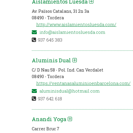
Aislamientos Luesda
Av. Països Catalans, 31 2n 3a
08490 - Tordera
http://www.aislamientosluesda.com/
info@aislamientosluesda.com
937 645 383
Aluminis Dual
C/ D Nau 58 - Pol. Ind. Can Verdalet
08490 - Tordera
https://ventanasaluminioenbarcelona.com/
aluminisdual@hotmail.com
937 642 618
Anandi Yoga
Carrer Bruc 7