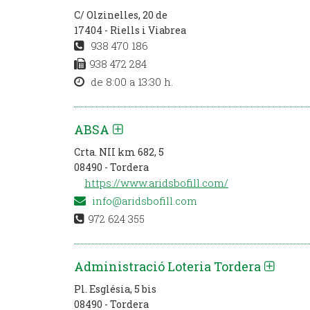
C/ Olzinelles, 20 de
17404 - Riells i Viabrea
938 470 186
938 472 284
de 8:00 a 13:30 h.
ABSA
Crta. NII km 682, 5
08490 - Tordera
https://www.aridsbofill.com/
info@aridsbofill.com
972 624 355
Administració Loteria Tordera
Pl. Església, 5 bis
08490 - Tordera