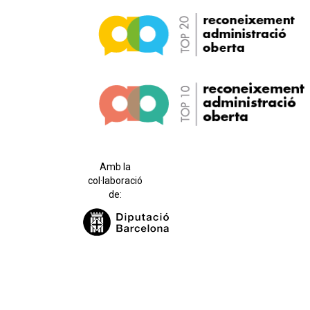
Amb la
col·laboració
de: