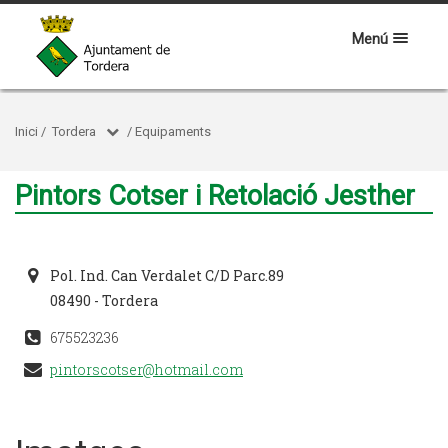
Menú
Inici
/
Tordera
/
Equipaments
Pintors Cotser i Retolació Jesther
Pol. Ind. Can Verdalet C/D Parc.89
08490 - Tordera
675523236
pintorscotser@hotmail.com