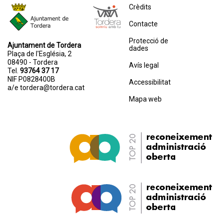
Crèdits
Contacte
Protecció de
Ajuntament de Tordera
dades
Plaça de l'Església, 2
08490 - Tordera
Avís legal
Tel.
93764 37 17
NIF P0828400B
Accessibilitat
a/e
tordera@tordera.cat
Mapa web