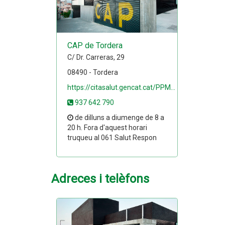
CAP de Tordera
C/ Dr. Carreras, 29
08490 - Tordera
https://citasalut.gencat.cat/PPM...
937 642 790
de dilluns a diumenge de 8 a
20 h. Fora d'aquest horari
truqueu al 061 Salut Respon
Adreces i telèfons