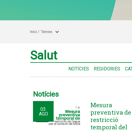
Inici
/
Temes
Salut
NOTÍCIES
REGIDORIES
CA
Notícies
Mesura
03.
preventiva de
AGO
restricció
temporal del