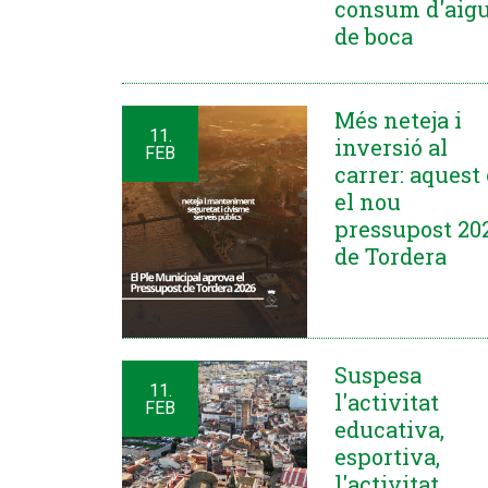
consum d'aig
de boca
Més neteja i
11.
inversió al
FEB
carrer: aquest
el nou
pressupost 20
de Tordera
Suspesa
11.
l'activitat
FEB
educativa,
esportiva,
l'activitat