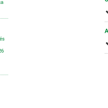
ua
A
 és
26