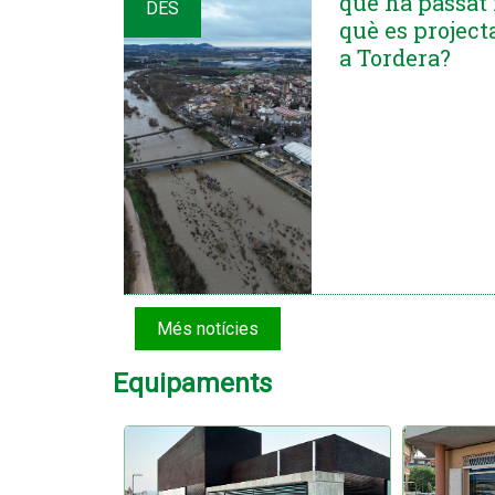
què ha passat 
DES
què es project
a Tordera?
Més notícies
Equipaments