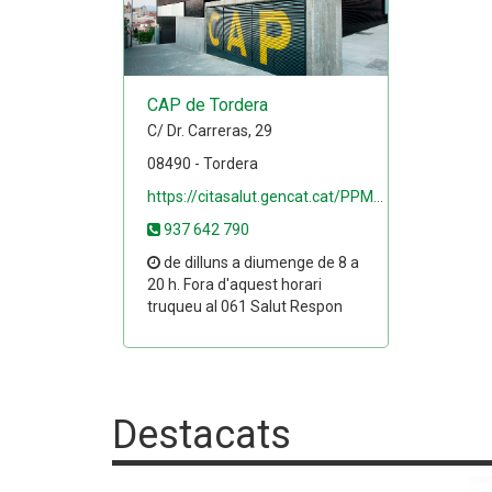
CAP de Tordera
C/ Dr. Carreras, 29
08490 - Tordera
https://citasalut.gencat.cat/PPM...
937 642 790
de dilluns a diumenge de 8 a
20 h. Fora d'aquest horari
truqueu al 061 Salut Respon
Destacats