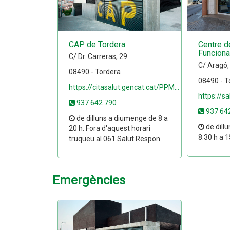
CAP de Tordera
Centre d
Funciona
C/ Dr. Carreras, 29
C/ Aragó,
08490 - Tordera
08490 - T
https://citasalut.gencat.cat/PPM...
https://s
937 642 790
937 64
de dilluns a diumenge de 8 a
de dillu
20 h. Fora d'aquest horari
8.30 h a 1
truqueu al 061 Salut Respon
Emergències