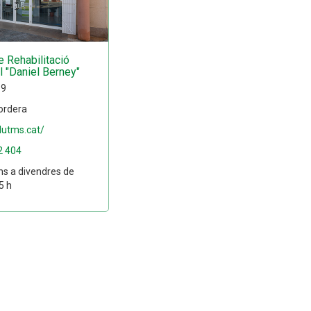
e Rehabilitació
l "Daniel Berney"
 9
ordera
alutms.cat/
2 404
ns a divendres de
5 h