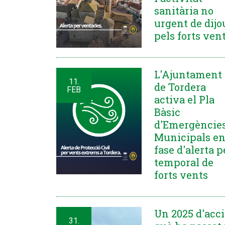
sanitària no
urgent de dijo
pels forts ven
L'Ajuntament
11.
de Tordera
FEB
activa el Pla
Bàsic
d'Emergèncie
Municipals e
fase d'alerta p
temporal de
forts vents
Un 2025 d'acci
31.