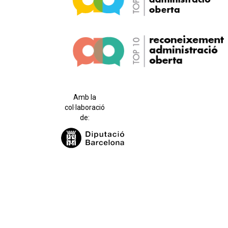
Amb la
col·laboració
de: