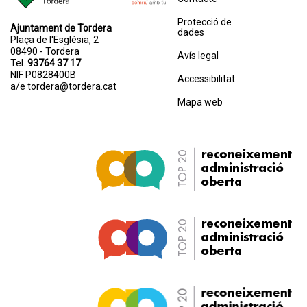
Protecció de
Ajuntament de Tordera
dades
Plaça de l'Església, 2
08490 - Tordera
Avís legal
Tel.
93764 37 17
NIF P0828400B
Accessibilitat
a/e
tordera@tordera.cat
Mapa web