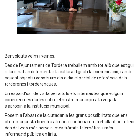
Benvolguts veïns i veïnes,
Des de l'Ajuntament de Tordera treballem amb tot allò que estigui
relacionat amb fomentar la cultura digital i la comunicació, i amb
aquest objectiu construïm dia a dia el portal de referència dels
torderencs i torderenques.
Un espai d'ús i de visita per a tots els internautes que vulguin
conèixer més dades sobre el nostre municipi i a la vegada
s’apropin a la institució municipal.
Posem a l'abast de la ciutadania les grans possibilitats que ens
ofereix aquesta finestra al món, i continuarem treballant per oferir
des del web més serveis, més tràmits telemàtics, i més
informació pública en línia.