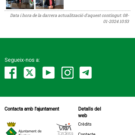
Data i hora de la darrera actualització d'aquest contingut:
08-
01-2024 10:53
Segueix-nos a:
Contacta amb l'ajuntament
Detalls del
web
Crèdits
Contacte