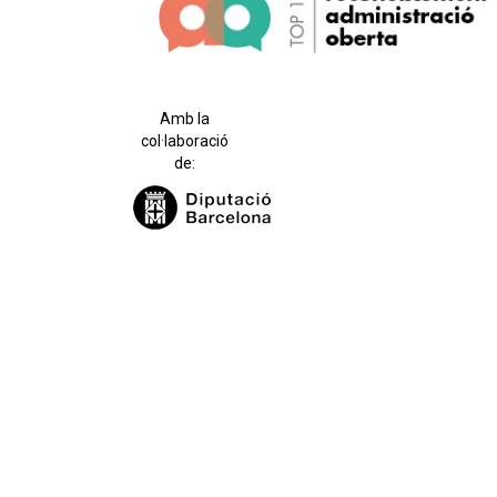
Amb la
col·laboració
de: