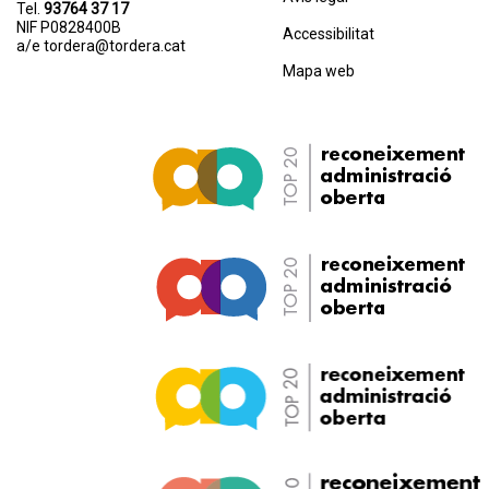
Tel.
93764 37 17
NIF P0828400B
Accessibilitat
a/e
tordera@tordera.cat
Mapa web