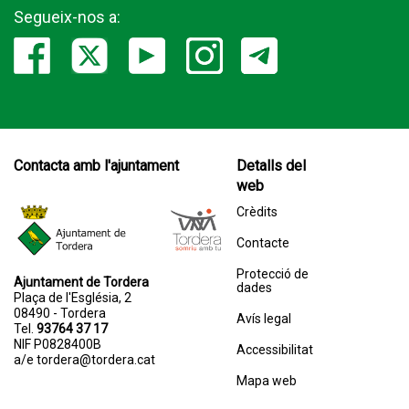
Segueix-nos a:
Contacta amb l'ajuntament
Detalls del
web
Crèdits
Contacte
Protecció de
Ajuntament de Tordera
dades
Plaça de l'Església, 2
08490 - Tordera
Avís legal
Tel.
93764 37 17
NIF P0828400B
Accessibilitat
a/e
tordera@tordera.cat
Mapa web