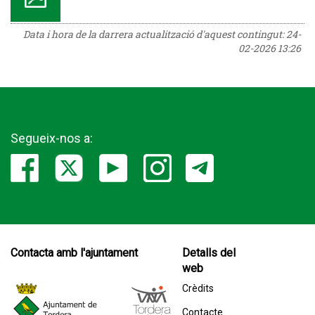
Data i hora de la darrera actualització d'aquest contingut:
24-
02-2026 13:26
Segueix-nos a:
Contacta amb l'ajuntament
Detalls del
web
Crèdits
Contacte