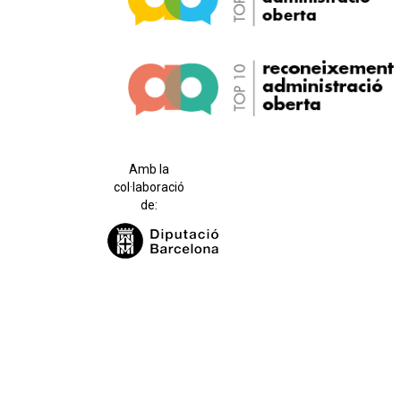
Amb la
col·laboració
de: