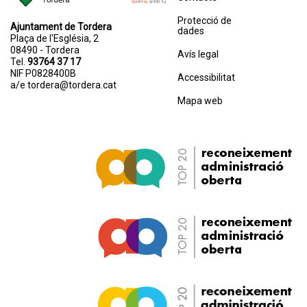
Protecció de
Ajuntament de Tordera
dades
Plaça de l'Església, 2
08490 - Tordera
Avís legal
Tel.
93764 37 17
NIF P0828400B
Accessibilitat
a/e
tordera@tordera.cat
Mapa web