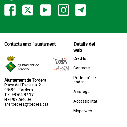
Contacta amb l'ajuntament
Detalls del
web
Crèdits
Contacte
Protecció de
Ajuntament de Tordera
dades
Plaça de l'Església, 2
08490 - Tordera
Avís legal
Tel.
93764 37 17
NIF P0828400B
Accessibilitat
a/e
tordera@tordera.cat
Mapa web