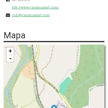
http://www.casanualart.com/
info@casanualart.com
Mapa
+
-