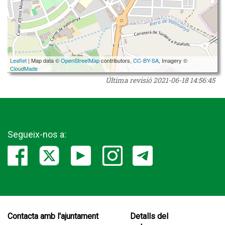
Leaflet
| Map data ©
OpenStreetMap
contributors,
CC-BY-SA
, Imagery ©
CloudMade
Última revisió
2021-06-18 14:56:45
Segueix-nos a:
Contacta amb l'ajuntament
Detalls del