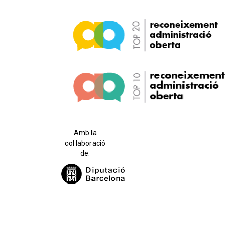
Amb la
col·laboració
de: