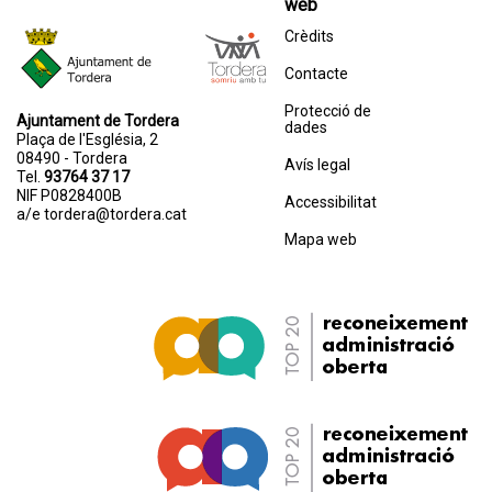
web
Crèdits
Contacte
Protecció de
Ajuntament de Tordera
dades
Plaça de l'Església, 2
08490 - Tordera
Avís legal
Tel.
93764 37 17
NIF P0828400B
Accessibilitat
a/e
tordera@tordera.cat
Mapa web