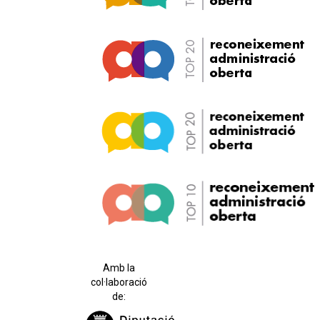
Amb la
col·laboració
de: