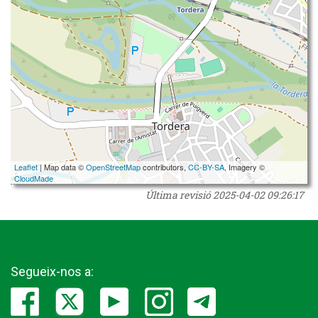
Leaflet
| Map data ©
OpenStreetMap
contributors,
CC-BY-SA
, Imagery ©
CloudMade
Última revisió
2025-04-02 09:26:17
Segueix-nos a: