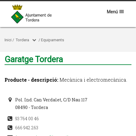
Menú
Inici
/
Tordera
/
Equipaments
Garatge Tordera
Producte - descripció:
Mecànica i electromecànica.
Pol. Ind. Can Verdalet, C/D Nau 117
08490 - Tordera
93 764 00 46
666 942 263