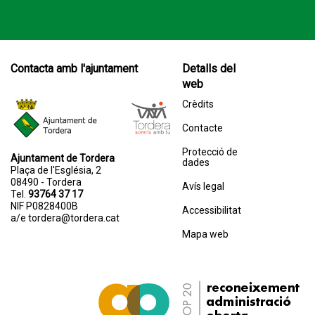
Contacta amb l'ajuntament
Detalls del
web
Crèdits
Contacte
Protecció de
Ajuntament de Tordera
dades
Plaça de l'Església, 2
08490 - Tordera
Avís legal
Tel.
93764 37 17
NIF P0828400B
Accessibilitat
a/e
tordera@tordera.cat
Mapa web