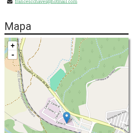
francescchaves@hotmail.com
Mapa
+
-