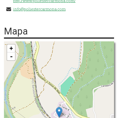
http://www.poliestercarmona.com/
info@poliestercarmona.com
Mapa
+
-