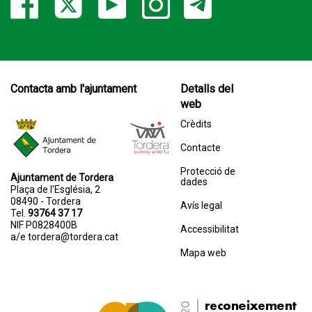
Contacta amb l'ajuntament
Detalls del
web
Crèdits
Contacte
Protecció de
Ajuntament de Tordera
dades
Plaça de l'Església, 2
08490 - Tordera
Avís legal
Tel.
93764 37 17
NIF P0828400B
Accessibilitat
a/e
tordera@tordera.cat
Mapa web