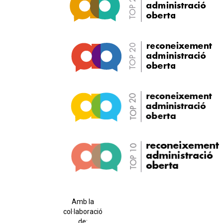
Amb la
col·laboració
de: