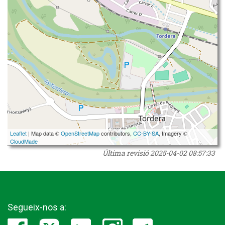
Leaflet
| Map data ©
OpenStreetMap
contributors,
CC-BY-SA
, Imagery ©
CloudMade
Última revisió
2025-04-02 08:57:33
Segueix-nos a: