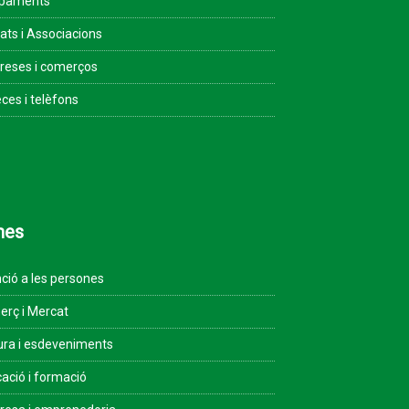
ipaments
tats i Associacions
eses i comerços
ces i telèfons
mes
ció a les persones
rç i Mercat
ura i esdeveniments
ació i formació