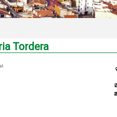
ria Tordera
at.