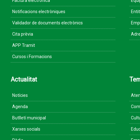
Factura electrònica
Equ
Notificacions electròniques
Enti
Validador de documents electrònics
Empr
Cita prèvia
Adre
APP Tramit
Cursos i Formacions
Actualitat
Te
Notícies
Aten
Agenda
Come
Butlletí municipal
Cult
Xarxes socials
Educ