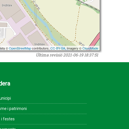
data ©
OpenStreetMap
contributors,
CC-BY-SA
, Imagery ©
CloudMade
Última revisió
2021-06-19 18:37:51
dera
unicipi
sme i patrimoni
 i festes