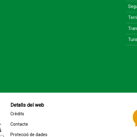
Segu
Terri
Tran
Tur
Detalls del web
Crèdits
Contacte
Protecció de dades