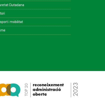
retat Ciutadana
tori
sport i mobilitat
isme