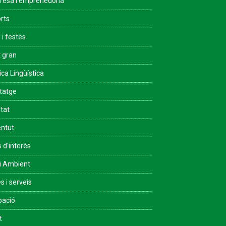
esa i emprenedoria
rts
 i festes
 gran
ica Lingüística
tatge
ltat
ntut
s d'interès
i Ambient
s i serveis
pació
t