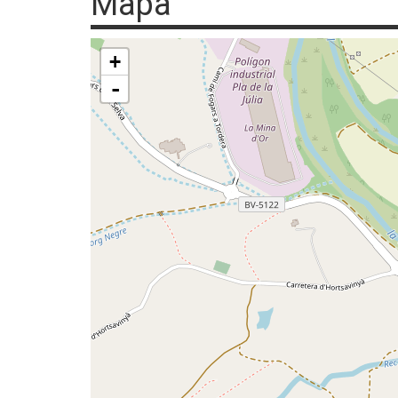
Mapa
+
-