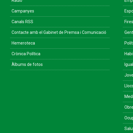
Ràdio
Empr
Campanyes
Espo
Canals RSS
Fires
Contacte amb el Gabinet de Premsa i Comunicació
Gent
Hemeroteca
Polít
Crònica Política
Habi
Àlbums de fotos
Igua
Jove
Lloc
Med
Obre
Ocu
Salu