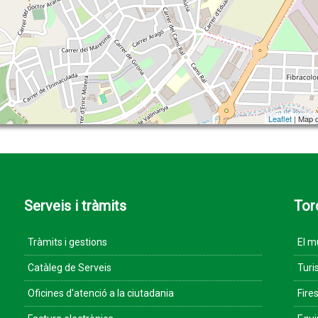
Leaflet
| Map 
Serveis i tràmits
Tor
Tràmits i gestions
El m
Catàleg de Serveis
Turi
Oficines d'atenció a la ciutadania
Fires