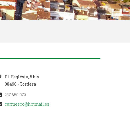
Pl. Església, 5 bis
08490 - Tordera
937 650 079
carmesco@hotmail.es