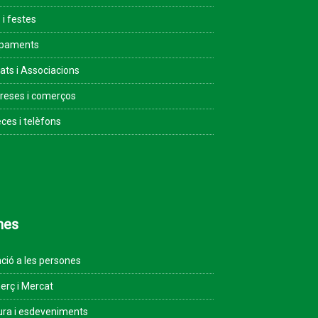
 i festes
ipaments
tats i Associacions
eses i comerços
ces i telèfons
mes
ció a les persones
rç i Mercat
ura i esdeveniments