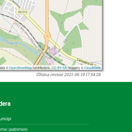
data ©
OpenStreetMap
contributors,
CC-BY-SA
, Imagery ©
CloudMade
Última revisió
2021-06-19 17:54:28
dera
unicipi
sme i patrimoni