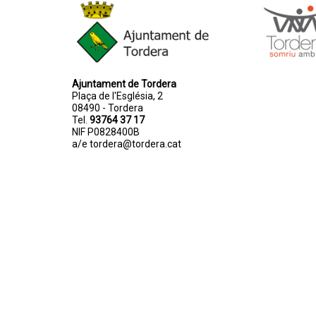
Ajuntament de Tordera
Plaça de l'Església, 2
08490 - Tordera
Tel.
93764 37 17
NIF P0828400B
a/e
tordera@tordera.cat