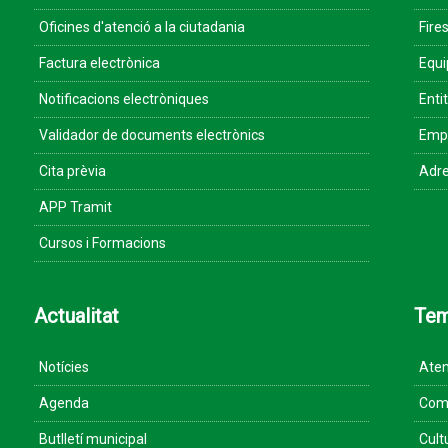
Oficines d'atenció a la ciutadania
Fires
Factura electrònica
Equ
Notificacions electròniques
Enti
Validador de documents electrònics
Empr
Cita prèvia
Adre
APP Tramit
Cursos i Formacions
Actualitat
Te
Notícies
Aten
Agenda
Come
Butlletí municipal
Cult