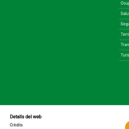
Ocu
Salu
Segu
Terri
Tran
Tur
Detalls del web
Crèdits