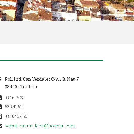
Pol. Ind. Can Verdalet C/A i B, Nau 7
08490 - Tordera
937 645 239
625 41 614
937 645 465
serralleriaraulleiva@hotmail.com