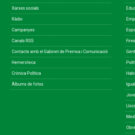
Xarxes socials
Educ
Ràdio
Empr
Campanyes
Espo
Canals RSS
Fires
Contacte amb el Gabinet de Premsa i Comunicació
Gent
Hemeroteca
Polít
Crònica Política
Habi
Àlbums de fotos
Igua
Jove
Lloc
Med
Obre