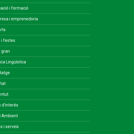
ació i formació
esa i emprenedoria
rts
 i festes
 gran
ica Lingüística
tatge
ltat
ntut
s d'interès
i Ambient
s i serveis