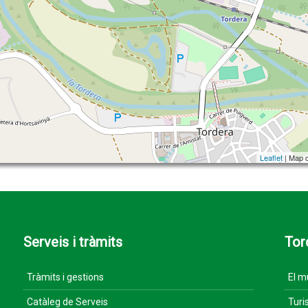
Leaflet
| Map 
Serveis i tràmits
Tor
Tràmits i gestions
El m
Catàleg de Serveis
Turi