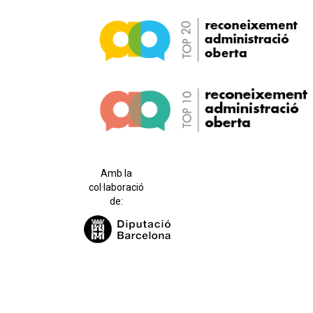
Amb la
col·laboració
de: