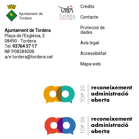
Crèdits
Contacte
Protecció de
Ajuntament de Tordera
dades
Plaça de l'Església, 2
08490 - Tordera
Avís legal
Tel.
93764 37 17
NIF P0828400B
Accessibilitat
a/e
tordera@tordera.cat
Mapa web