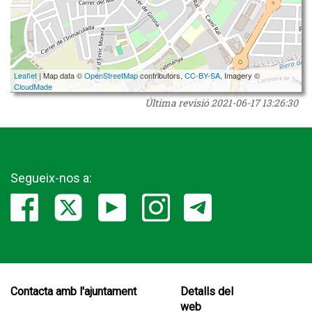
Leaflet
| Map data ©
OpenStreetMap
contributors,
CC-BY-SA
, Imagery ©
CloudMade
Última revisió
2021-06-17 13:26:30
Segueix-nos a:
Contacta amb l'ajuntament
Detalls del
web