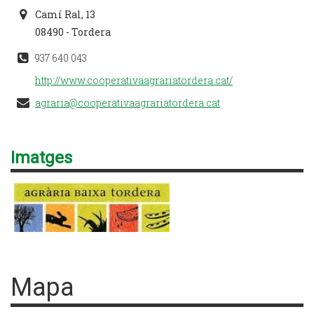
Camí Ral, 13
08490 - Tordera
937 640 043
http://www.cooperativaagrariatordera.cat/
agraria@cooperativaagrariatordera.cat
Imatges
Mapa