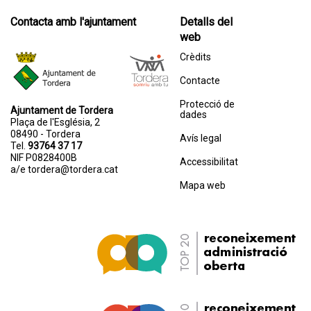
Contacta amb l'ajuntament
Detalls del
web
Crèdits
Contacte
Protecció de
Ajuntament de Tordera
dades
Plaça de l'Església, 2
08490 - Tordera
Avís legal
Tel.
93764 37 17
NIF P0828400B
Accessibilitat
a/e
tordera@tordera.cat
Mapa web