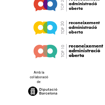
Amb la
col·laboració
de: