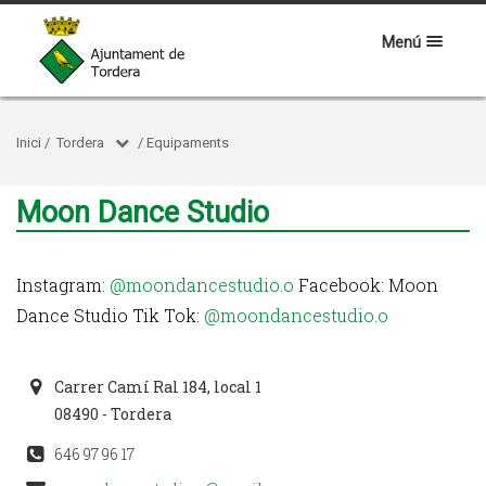
Menú
Inici
/
Tordera
/
Equipaments
Moon Dance Studio
Instagram:
@moondancestudio.o
Facebook: Moon
Dance Studio Tik Tok:
@moondancestudio.o
Carrer Camí Ral 184, local 1
08490 - Tordera
646 97 96 17