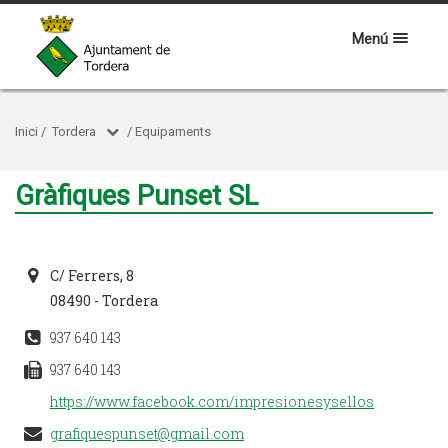
Menú
Inici
/
Tordera
/
Equipaments
Gràfiques Punset SL
C/ Ferrers, 8
08490 - Tordera
937 640 143
937 640 143
https://www.facebook.com/impresionesysellos
grafiquespunset@gmail.com