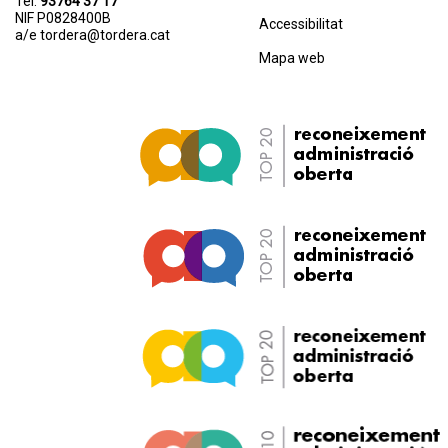
Tel.
93764 37 17
NIF P0828400B
Accessibilitat
a/e
tordera@tordera.cat
Mapa web