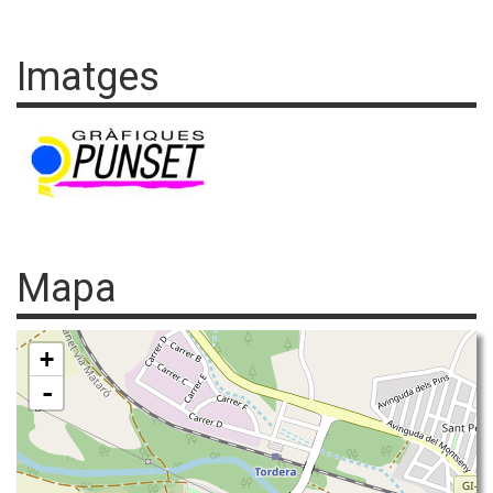
Imatges
Mapa
+
-