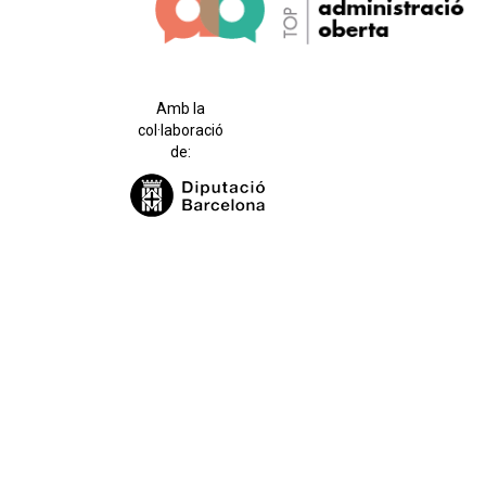
Amb la
col·laboració
de: