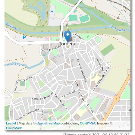
Leaflet
| Map data ©
OpenStreetMap
contributors,
CC-BY-SA
, Imagery ©
CloudMade
Última revisió
2021-06-18 08:21:23