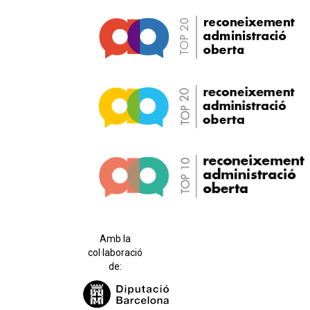
Amb la
col·laboració
de: