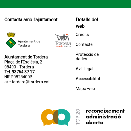
Contacta amb l'ajuntament
Detalls del
web
Crèdits
Contacte
Protecció de
Ajuntament de Tordera
dades
Plaça de l'Església, 2
08490 - Tordera
Avís legal
Tel.
93764 37 17
NIF P0828400B
Accessibilitat
a/e
tordera@tordera.cat
Mapa web