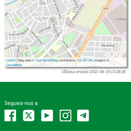
Leaflet
| Map data ©
OpenStreetMap
contributors,
CC-BY-SA
, Imagery ©
CloudMade
Última revisió
2021-06-19 13:28:18
Segueix-nos a: