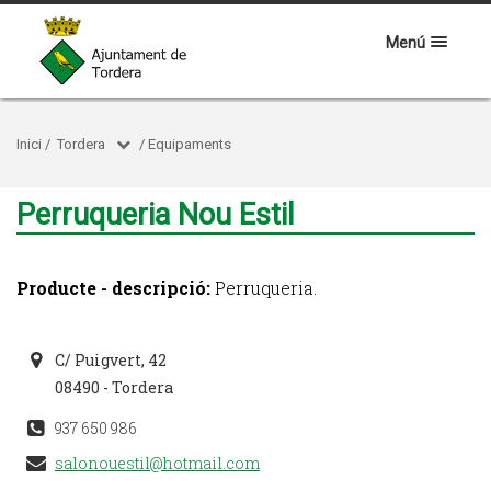
Menú
Inici
/
Tordera
/
Equipaments
Perruqueria Nou Estil
Producte - descripció:
Perruqueria.
C/ Puigvert, 42
08490 - Tordera
937 650 986
salonouestil@hotmail.com