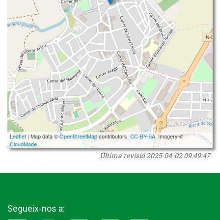
Leaflet
| Map data ©
OpenStreetMap
contributors,
CC-BY-SA
, Imagery ©
CloudMade
Última revisió
2025-04-02 09:49:47
Segueix-nos a: