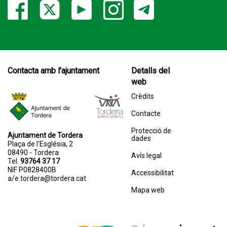
Contacta amb l'ajuntament
Detalls del
web
Crèdits
Contacte
Protecció de
Ajuntament de Tordera
dades
Plaça de l'Església, 2
08490 - Tordera
Avís legal
Tel.
93764 37 17
NIF P0828400B
Accessibilitat
a/e
tordera@tordera.cat
Mapa web