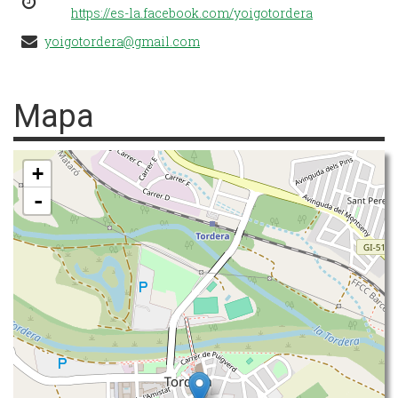
https://es-la.facebook.com/yoigotordera
yoigotordera@gmail.com
Mapa
+
-