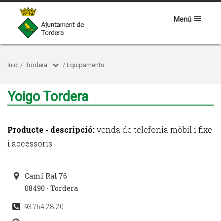
Menú
Inici
/
Tordera
/
Equipaments
Yoigo Tordera
Producte - descripció:
venda de telefonia mòbil i fixe
i accessoris.
Camí Ral 76
08490 - Tordera
93 764 28 20