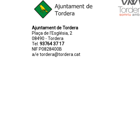
Ajuntament de Tordera
Plaça de l'Església, 2
08490 - Tordera
Tel.
93764 37 17
NIF P0828400B
a/e
tordera@tordera.cat