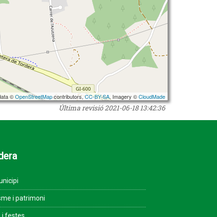
data ©
OpenStreetMap
contributors,
CC-BY-SA
, Imagery ©
CloudMade
Última revisió
2021-06-18 13:42:36
dera
unicipi
sme i patrimoni
 i festes