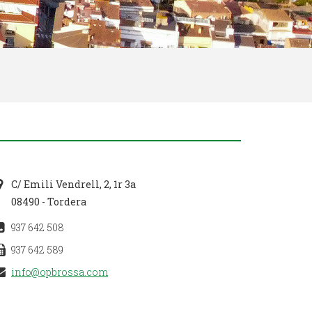
C/ Emili Vendrell, 2, 1r 3a
08490 - Tordera
937 642 508
937 642 589
info@opbrossa.com