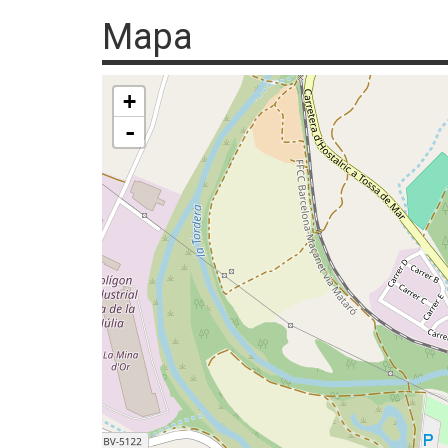
Mapa
+
-