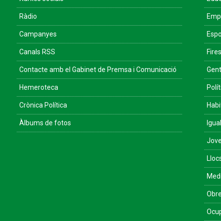
Ràdio
Empr
Campanyes
Espo
Canals RSS
Fires
Contacte amb el Gabinet de Premsa i Comunicació
Gent
Hemeroteca
Polít
Crònica Política
Habi
Àlbums de fotos
Igua
Jove
Lloc
Med
Obre
Ocu