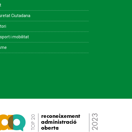
t
retat Ciutadana
tori
sport i mobilitat
isme