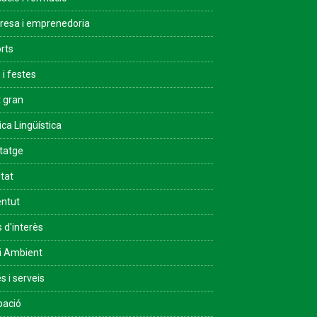
esa i emprenedoria
rts
 i festes
 gran
ica Lingüística
tatge
ltat
ntut
s d'interès
i Ambient
s i serveis
pació