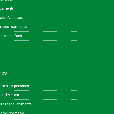
ipaments
tats i Associacions
eses i comerços
ces i telèfons
mes
ció a les persones
rç i Mercat
ura i esdeveniments
ació i formació