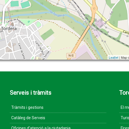
Leaflet
| Map 
Serveis i tràmits
Tor
Tràmits i gestions
El m
Catàleg de Serveis
Turi
Oficines d'atenció a la ciutadania
Fires