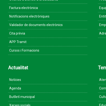
Factura electrònica
Equ
Notificacions electròniques
Enti
Validador de documents electrònics
Empr
Cita prèvia
Adre
APP Tramit
Cursos i Formacions
Actualitat
Te
Notícies
Aten
Agenda
Come
Butlletí municipal
Cult
Xarxes socials
Educ