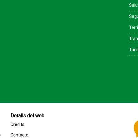
Salu
Segu
Terri
Tran
Tur
Detalls del web
Crèdits
Contacte