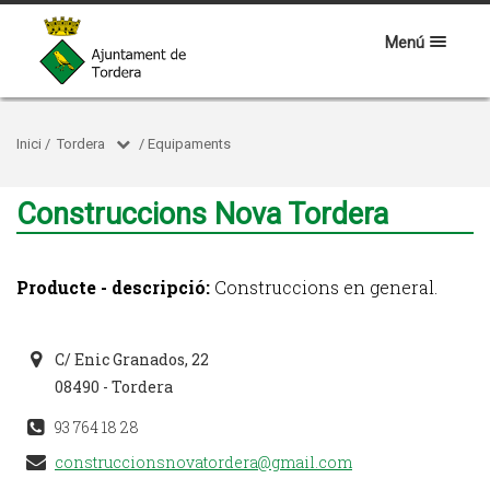
Menú
Inici
/
Tordera
/
Equipaments
Construccions Nova Tordera
Producte - descripció:
Construccions en general.
C/ Enic Granados, 22
08490 - Tordera
93 764 18 28
construccionsnovatordera@gmail.com