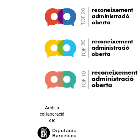
Amb la
col·laboració
de: