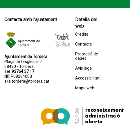
Contacta amb l'ajuntament
Detalls del
web
Crèdits
Contacte
Protecció de
Ajuntament de Tordera
dades
Plaça de l'Església, 2
08490 - Tordera
Avís legal
Tel.
93764 37 17
NIF P0828400B
Accessibilitat
a/e
tordera@tordera.cat
Mapa web