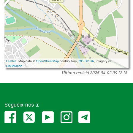
Leaflet
| Map data ©
OpenStreetMap
contributors,
CC-BY-SA
, Imagery ©
CloudMade
Última revisió
2025-04-02 09:12:18
Segueix-nos a: