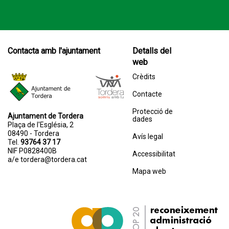
Contacta amb l'ajuntament
Detalls del
web
Crèdits
Contacte
Protecció de
Ajuntament de Tordera
dades
Plaça de l'Església, 2
08490 - Tordera
Avís legal
Tel.
93764 37 17
NIF P0828400B
Accessibilitat
a/e
tordera@tordera.cat
Mapa web