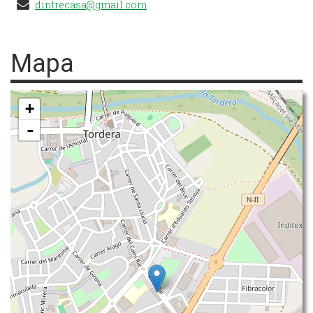
dintrecasa@gmail.com
Mapa
+
-