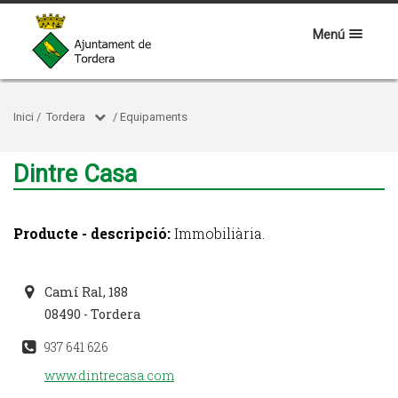
Menú
Inici
/
Tordera
/
Equipaments
Dintre Casa
Producte - descripció:
Immobiliària.
Camí Ral, 188
08490 - Tordera
937 641 626
www.dintrecasa.com