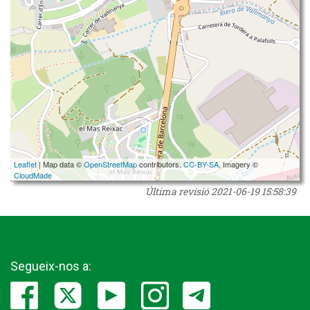
Leaflet
| Map data ©
OpenStreetMap
contributors,
CC-BY-SA
, Imagery ©
CloudMade
Última revisió
2021-06-19 15:58:39
Segueix-nos a: