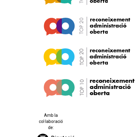
Amb la
col·laboració
de: