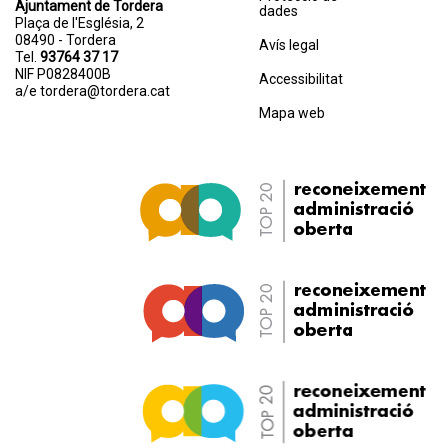
Ajuntament de Tordera
dades
Plaça de l'Església, 2
08490 - Tordera
Avís legal
Tel.
93764 37 17
NIF P0828400B
Accessibilitat
a/e
tordera@tordera.cat
Mapa web