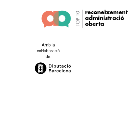
Amb la
col·laboració
de: