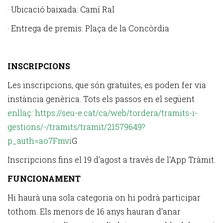
· Ubicació baixada: Camí Ral
· Entrega de premis: Plaça de la Concòrdia
INSCRIPCIONS
Les inscripcions, que són gratuïtes, es poden fer via
instància genèrica. Tots els passos en el següent
enllaç
:
https://seu-e.cat/ca/web/tordera/tramits-i-
gestions/-/tramits/tramit/21579649?
p_auth=ao7Fmvi
G
Inscripcions fins el 19 d'agost a través de l'App Tràmit.
FUNCIONAMENT
Hi haurà una sola categoria on hi podrà participar
tothom. Els menors de 16 anys hauran d’anar