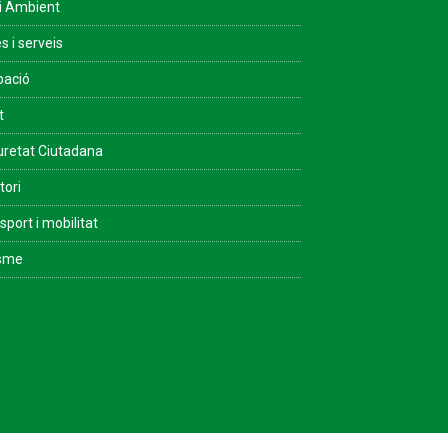
i Ambient
s i serveis
pació
t
retat Ciutadana
tori
sport i mobilitat
isme