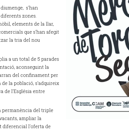
de diumenge, s'han
 diferents zones.
bil, elements de la llar,
 comercials que s'han afegit
zar la tria del nou
plia a un total de 5 parades
entació, aconseguint la
r arran del confinament per
de la població, s'adquireix
a de l'Església entre
a permanència del triple
 vacants, ampliar la
 diferencial l'oferta de