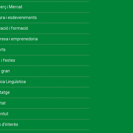
rç i Mercat
ura i esdeveniments
ació i formació
esa i emprenedoria
rts
 i festes
 gran
ica Lingüística
tatge
ltat
ntut
s d'interès