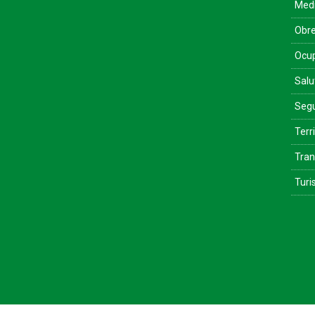
Med
Obre
Ocu
Salu
Segu
Terri
Tran
Tur