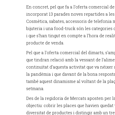
En concret, pel que fa a l'oferta comercial 
incorporat 13 parades noves repartides a les
Cosmètica, sabates, accessoris de telefonia mò
bijuteria i una food-truck són les categories
i que s'han tingut en compte a l'hora de realit
producte de venda.
Pel que a l'oferta comercial del dimarts, s'am
que tindran relació amb la vessant de l'alim
continuïtat d'aquesta activitat que va néixe
la pandèmia i que davant de la bona resposta 
també aquest dinamisme al voltant de la plaç
setmana.
Des de la regidoria de Mercats aposten per l
objectiu: cobrir les places que havien quedat
diversitat de productes i distingir amb un tret