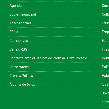
Agenda
Come
Butlletí municipal
Cult
Xarxes socials
Educ
Ràdio
Empr
Campanyes
Espo
Canals RSS
Fires
Contacte amb el Gabinet de Premsa i Comunicació
Gent
Hemeroteca
Polít
Crònica Política
Habi
Àlbums de fotos
Igua
Jove
Lloc