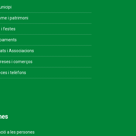
unicipi
sme i patrimoni
 i festes
ipaments
tats i Associacions
eses i comerços
ces i telèfons
mes
ció a les persones