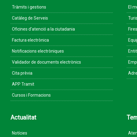
Tràmits i gestions
El m
Catàleg de Serveis
Turi
Oficines d'atenció a la ciutadania
Fires
Factura electrònica
Equ
Notificacions electròniques
Enti
Validador de documents electrònics
Empr
Cita prèvia
Adre
APP Tramit
Cursos i Formacions
Actualitat
Te
Notícies
Aten