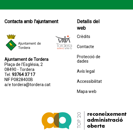
Contacta amb l'ajuntament
Detalls del
web
Crèdits
Contacte
Protecció de
Ajuntament de Tordera
dades
Plaça de l'Església, 2
08490 - Tordera
Avís legal
Tel.
93764 37 17
NIF P0828400B
Accessibilitat
a/e
tordera@tordera.cat
Mapa web