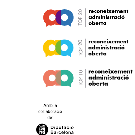
Amb la
col·laboració
de: