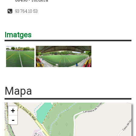
93 764 10 53
Imatges
Mapa
+
-