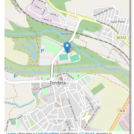
Leaflet
| Map data ©
OpenStreetMap
contributors,
CC-BY-SA
, Imagery ©