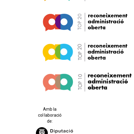
Amb la
col·laboració
de: