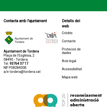
Contacta amb l'ajuntament
Detalls del
web
Crèdits
Contacte
Protecció de
Ajuntament de Tordera
dades
Plaça de l'Església, 2
08490 - Tordera
Avís legal
Tel.
93764 37 17
NIF P0828400B
Accessibilitat
a/e
tordera@tordera.cat
Mapa web