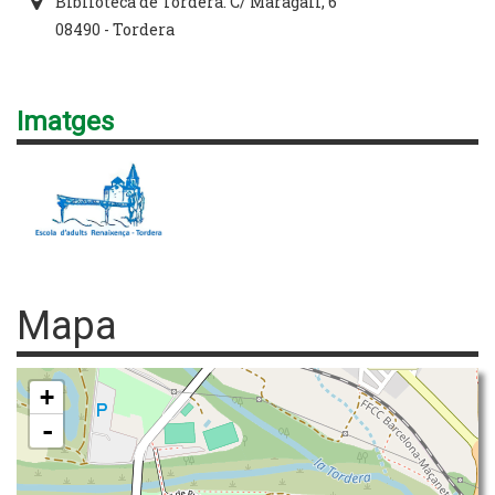
Biblioteca de Tordera. C/ Maragall, 6
08490 - Tordera
Imatges
Mapa
+
-