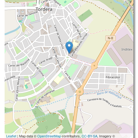
Leaflet
| Map data ©
OpenStreetMap
contributors,
CC-BY-SA
, Imagery ©