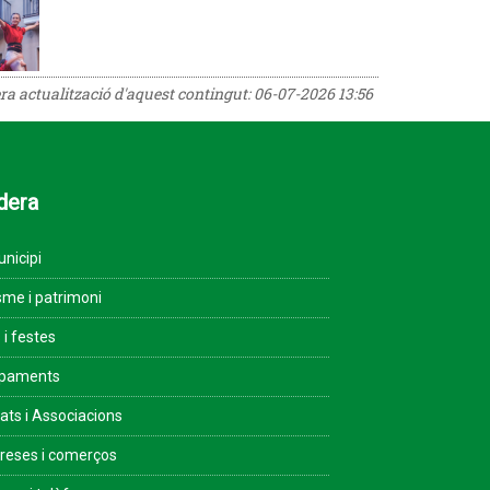
era actualització d'aquest contingut:
06-07-2026 13:56
dera
unicipi
sme i patrimoni
 i festes
ipaments
tats i Associacions
eses i comerços