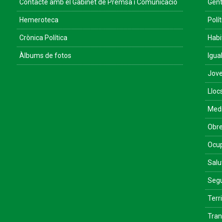
Contacte amb el Gabinet de Premsa i Comunicació
Gent
Hemeroteca
Polít
Crònica Política
Habi
Àlbums de fotos
Igua
Jove
Lloc
Med
Obre
Ocu
Salu
Segu
Terri
Tran