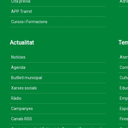
Cita prèvia
Adre
APP Tramit
Cursos i Formacions
Actualitat
Te
Notícies
Aten
Agenda
Come
Butlletí municipal
Cult
Xarxes socials
Educ
Ràdio
Empr
Campanyes
Espo
Canals RSS
Fires