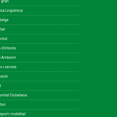
 gran
ica Lingüística
tatge
ltat
ntut
s d'interès
i Ambient
s i serveis
pació
t
retat Ciutadana
tori
sport i mobilitat