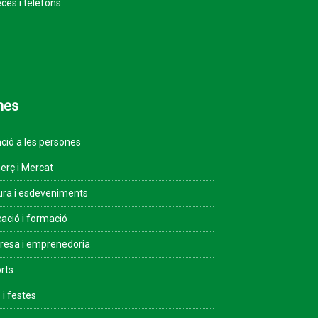
ces i telèfons
mes
ció a les persones
rç i Mercat
ura i esdeveniments
ació i formació
esa i emprenedoria
rts
 i festes