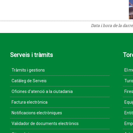
Data i hora de la darr
Serveis i tràmits
Tor
Tràmits i gestions
El m
Catàleg de Serveis
Turi
Oficines d'atenció a la ciutadania
Fires
Factura electrònica
Equ
Notificacions electròniques
Enti
Validador de documents electrònics
Empr