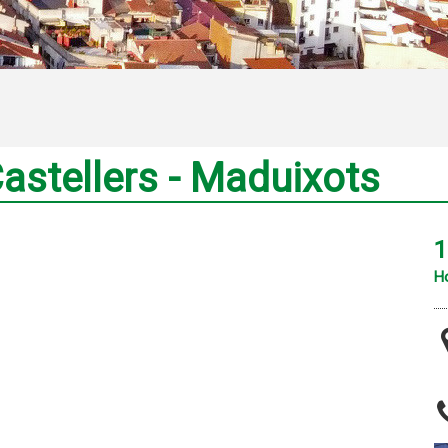
astellers - Maduixots
1
Ho