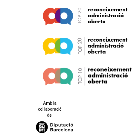
Amb la
col·laboració
de: