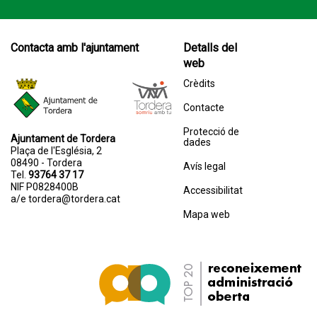
Contacta amb l'ajuntament
Detalls del
web
Crèdits
Contacte
Protecció de
Ajuntament de Tordera
dades
Plaça de l'Església, 2
08490 - Tordera
Avís legal
Tel.
93764 37 17
NIF P0828400B
Accessibilitat
a/e
tordera@tordera.cat
Mapa web