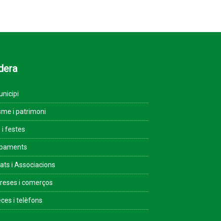
dera
unicipi
sme i patrimoni
 i festes
ipaments
tats i Associacions
eses i comerços
ces i telèfons