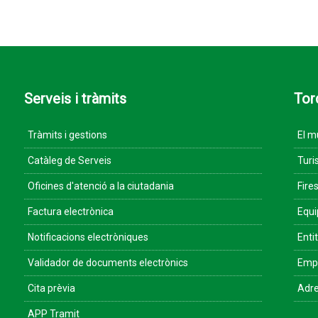
Serveis i tràmits
Tor
Tràmits i gestions
El m
Catàleg de Serveis
Turi
Oficines d'atenció a la ciutadania
Fires
Factura electrònica
Equ
Notificacions electròniques
Enti
Validador de documents electrònics
Empr
Cita prèvia
Adre
APP Tramit