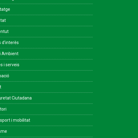
tatge
ltat
ntut
s d'interès
i Ambient
s i serveis
pació
t
retat Ciutadana
tori
sport i mobilitat
isme