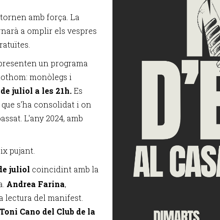
a tornen amb força. La
rnarà a omplir els vespres
ratuïtes.
s presenten un programa
 tothom: monòlegs i
e juliol a les 21h.
Es
s que s'ha consolidat i on
assat. L'any 2024, amb
ix pujant.
de juliol
coincidint amb la
a.
Andrea Farina
,
a lectura del manifest.
Toni Cano del Club de la