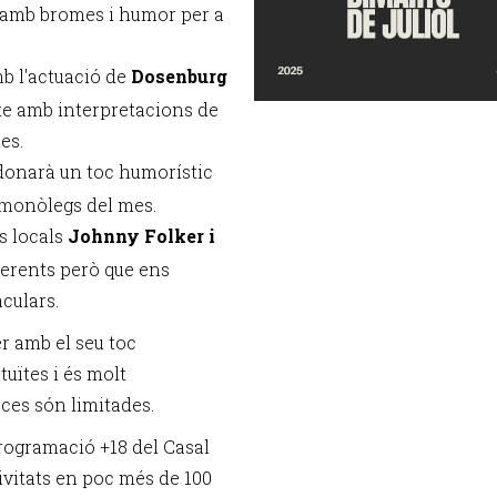
it amb bromes i humor per a
mb l'actuació de
Dosenburg
te amb interpretacions de
es.
donarà un toc humorístic
 monòlegs del mes.
s locals
Johnny Folker i
ferents però que ens
culars.
r amb el seu toc
tuïtes i és molt
aces són limitades.
programació +18 del Casal
ivitats en poc més de 100