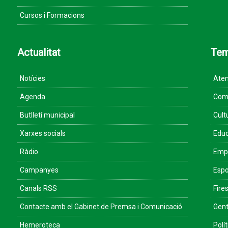
Cursos i Formacions
Actualitat
Te
Notícies
Aten
Agenda
Come
Butlletí municipal
Cult
Xarxes socials
Educ
Ràdio
Empr
Campanyes
Espo
Canals RSS
Fires
Contacte amb el Gabinet de Premsa i Comunicació
Gent
Hemeroteca
Polít