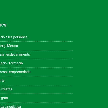
mes
ció a les persones
rç i Mercat
ura i esdeveniments
ació i formació
esa i emprenedoria
rts
 i festes
 gran
ica Lingüística