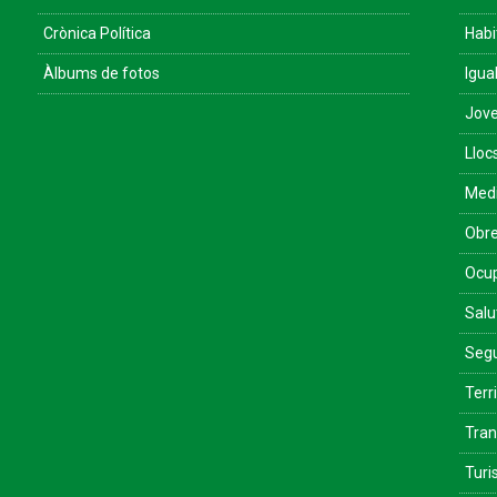
Crònica Política
Habi
Àlbums de fotos
Igua
Jove
Lloc
Med
Obre
Ocu
Salu
Segu
Terri
Tran
Tur