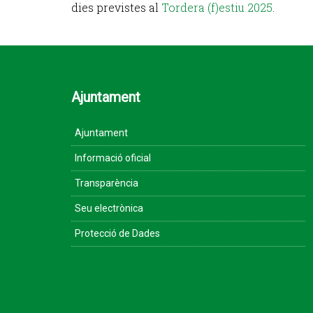
dies previstes al
Tordera (f)estiu 2025
.
Ajuntament
Ajuntament
Informació oficial
Transparència
Seu electrònica
Protecció de Dades