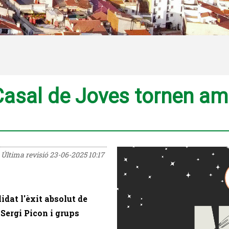
l Casal de Joves tornen a
Última revisió
23-06-2025 10:17
dat l'èxit absolut de
Sergi Picon i grups