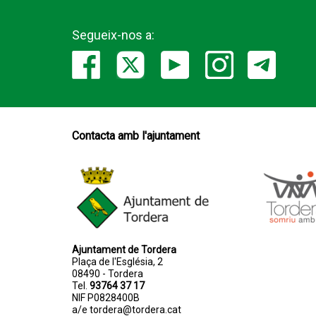
Segueix-nos a:
Contacta amb l'ajuntament
Ajuntament de Tordera
Plaça de l'Església, 2
08490 - Tordera
Tel.
93764 37 17
NIF P0828400B
a/e
tordera@tordera.cat