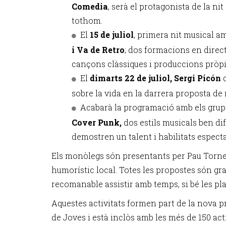
Comedia
, serà el protagonista de la n
tothom.
El
15 de juliol
, primera nit musical a
i Va de Retro
; dos formacions en direc
cançons clàssiques i produccions pròpi
El
dimarts 22 de juliol, Sergi Picón
sobre la vida en la darrera proposta de
Acabarà la programació amb els grup
Cover Punk,
dos estils musicals ben di
demostren un talent i habilitats especta
Els monòlegs són presentants per Pau Torne
humorístic local. Totes les propostes són gra
recomanable assistir amb temps, si bé les pl
Aquestes activitats formen part de la nova 
de Joves i està inclòs amb les més de 150 act