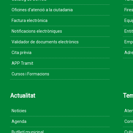
Oficines d'atenció a la ciutadania
Fires
Factura electrònica
Equ
Notificacions electròniques
Enti
Validador de documents electrònics
Empr
Cita prèvia
Adre
APP Tramit
Cursos i Formacions
Actualitat
Te
Notícies
Aten
Agenda
Come
Butlletí municipal
Cult