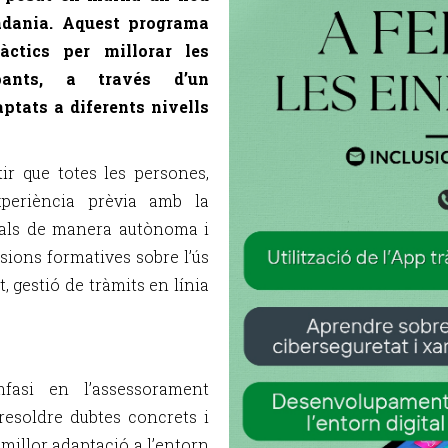
tadania. Aquest programa
àctics per millorar les
ipants, a través d’un
ptats a diferents nivells
ir que totes les persones,
periència prèvia amb la
itals de manera autònoma i
sions formatives sobre l’ús
, gestió de tràmits en línia
asi en l’assessorament
 resoldre dubtes concrets i
 millor adaptació a l’entorn