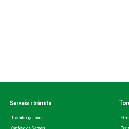
Serveis i tràmits
Tor
Tràmits i gestions
El m
Catàleg de Serveis
Turi