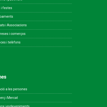
 i festes
ipaments
tats i Associacions
eses i comerços
ces i telèfons
mes
ció a les persones
rç i Mercat
ura i esdeveniments