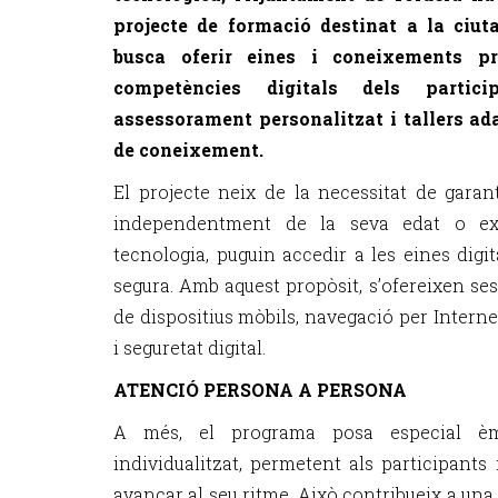
projecte de formació destinat a la ciu
busca oferir eines i coneixements pr
competències digitals dels partic
assessorament personalitzat i tallers ada
de coneixement.
El projecte neix de la necessitat de garant
independentment de la seva edat o ex
tecnologia, puguin accedir a les eines dig
segura. Amb aquest propòsit, s’ofereixen ses
de dispositius mòbils, navegació per Internet
i seguretat digital.
ATENCIÓ PERSONA A PERSONA
A més, el programa posa especial èmf
individualitzat, permetent als participants
avançar al seu ritme. Això contribueix a una