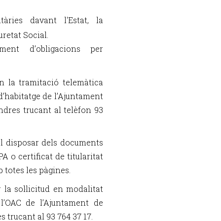
tàries davant l'Estat, la
uretat Social.
ent d’obligacions per
n la tramitació telemàtica
d’habitatge de l’Ajuntament
ndres trucant al telèfon 93
al disposar dels documents
 o certificat de titularitat
 totes les pàgines.
la sol·licitud en modalitat
l’OAC de l’Ajuntament de
s trucant al 93 764 37 17.