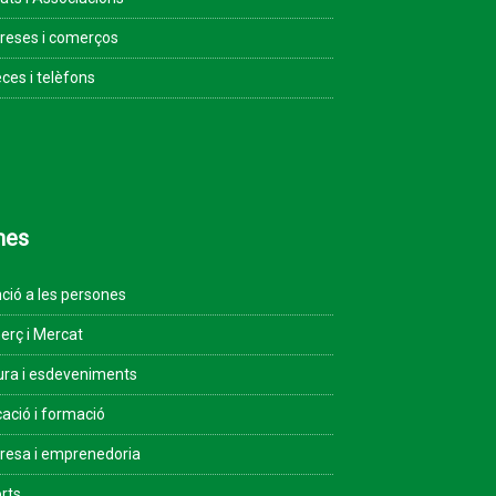
eses i comerços
ces i telèfons
mes
ció a les persones
rç i Mercat
ura i esdeveniments
ació i formació
esa i emprenedoria
rts