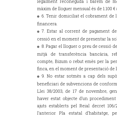
legalment reconeguda i barem de mobi
màxim de lloguer mensual és de 1.100 €
6. Tenir domiciliat el cobrament de 
financera.
7. Estar al corrent de pagament de
cessió en el moment de presentar la sol·
8. Pagar el lloguer o preu de cessió d
mitjà de transferència bancària, re
compte, Bizum o rebut emès per la pe
finca, en el moment de presentació de la 
9. No estar sotmès a cap dels supò
beneficiari de subvencions de conformi
Llei 38/2003, de 17 de novembre, gen
haver estat objecte d'un procediment
ajuts establerts pel Reial decret 106
l'anterior Pla estatal d'habitatge,