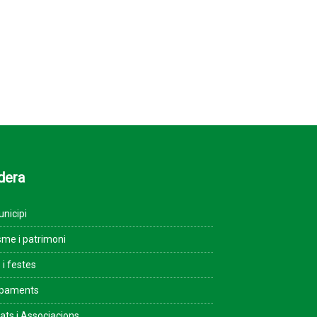
dera
unicipi
sme i patrimoni
 i festes
ipaments
tats i Associacions