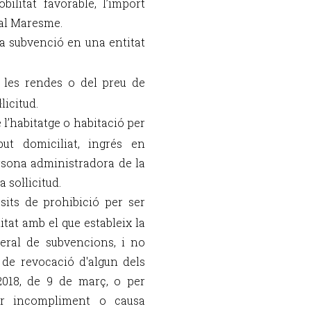
litat favorable, l’import
 al Maresme.
la subvenció en una entitat
 les rendes o del preu de
licitud.
e l’habitatge o habitació per
but domiciliat, ingrés en
rsona administradora de la
sol·licitud.
sits de prohibició per ser
tat amb el que estableix la
eral de subvencions, i no
 de revocació d'algun dels
/2018, de 9 de març, o per
 per incompliment o causa