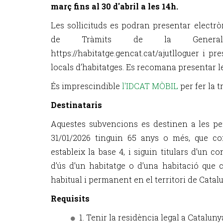
març fins al 30 d'abril a les 14h.
Les sol·licituds es podran presentar electr
de Tràmits de la Generali
https://habitatge.gencat.cat/ajutlloguer i p
locals d’habitatges. Es recomana presentar les
És imprescindible
l'IDCAT MÒBIL
per fer la 
Destinataris
Aquestes subvencions es destinen a les pe
31/01/2026 tinguin 65 anys o més, que com
estableix la base 4, i siguin titulars d’un c
d’ús d’un habitatge o d’una habitació que c
habitual i permanent en el territori de Catal
Requisits
1. Tenir la residència legal a Cataluny