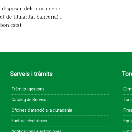
l disposar dels documents
t de titularitat bancària) i
bon estat.
Serveis i tràmits
Tor
Tràmits i gestions
El m
Catàleg de Serveis
Turi
Oficines d'atenció a la ciutadania
Fires
Factura electrònica
Equ
Notificacions electròniques
Enti