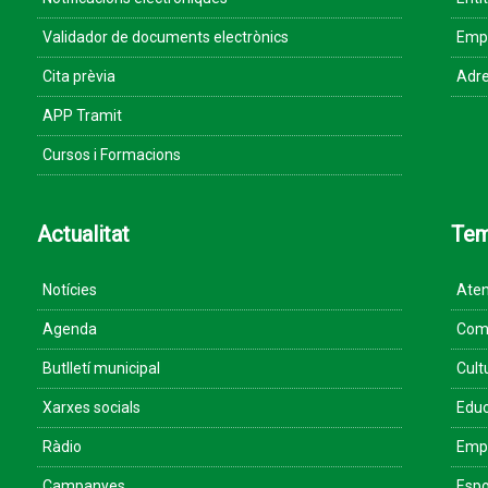
Validador de documents electrònics
Empr
Cita prèvia
Adre
APP Tramit
Cursos i Formacions
Actualitat
Te
Notícies
Aten
Agenda
Come
Butlletí municipal
Cult
Xarxes socials
Educ
Ràdio
Empr
Campanyes
Espo