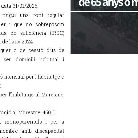
 data 31/01/2026.
 tingui una font regular
uer i que no sobrepassin
da de suficiència (IRSC)
l de l’any 2024.
loguer o de cessió d’ús de
l seu domicili habitual i
ió mensual per l’habitatge o
:
per l’habitatge al Maresme:
tació al Maresme: 450 €.
es monoparentals i per a
membre amb discapacitat