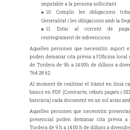
imputable a la persona sol·licitant.
10. Complir les obligacions tribu
Generalitat i les obligacions amb la Seg
11. Estar al corrent de pagam
reintegrament de subvencions.
Aquelles persones que necessitin suport e
poden demanar cita prèvia a l’Oficina local 
de Tordera de 9h a 14.00h de dilluns a dive
764 28 62.
Al moment de realitzar el tràmit en línia c
bàsics en PDF (Contracte, rebuts pagats i SEPA
bancària) cada document en un sol arxiu amb
Aquelles persones que necessitin presentar 
presencial poden demanar cita prèvia a 
Tordera de 9 h a 14.00 h de dilluns a divendre