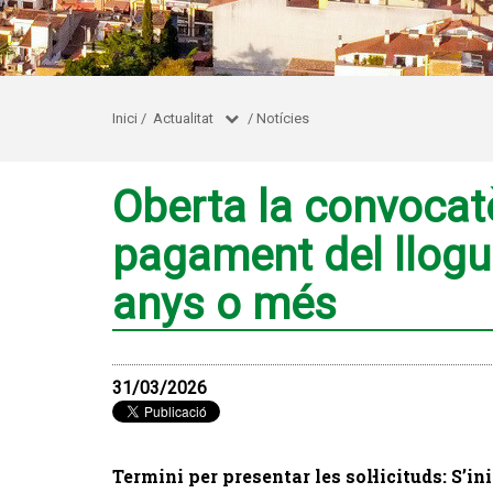
Inici
/
Actualitat
/
Notícies
Oberta la convocatò
pagament del llogue
anys o més
31/03/2026
Termini per presentar les sol·licituds: S’in