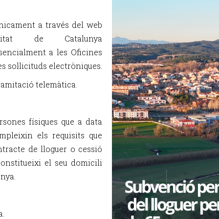
ònicament a través del web
tat de Catalunya
resencialment a les Oficines
 sol·licituds electròniques.
tramitació telemàtica.
rsones físiques que a data
pleixin els requisits que
ontracte de lloguer o cessió
onstitueixi el seu domicili
unya.
a.