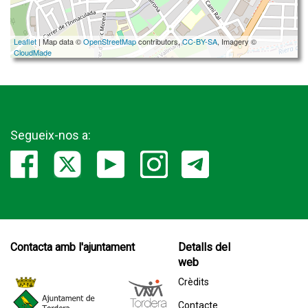
Leaflet
| Map data ©
OpenStreetMap
contributors,
CC-BY-SA
, Imagery ©
CloudMade
Segueix-nos a:
Contacta amb l'ajuntament
Detalls del
web
Crèdits
Contacte