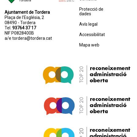
Protecció de
Ajuntament de Tordera
dades
Plaça de l'Església, 2
08490 - Tordera
Avís legal
Tel.
93764 37 17
NIF P0828400B
Accessibilitat
a/e
tordera@tordera.cat
Mapa web