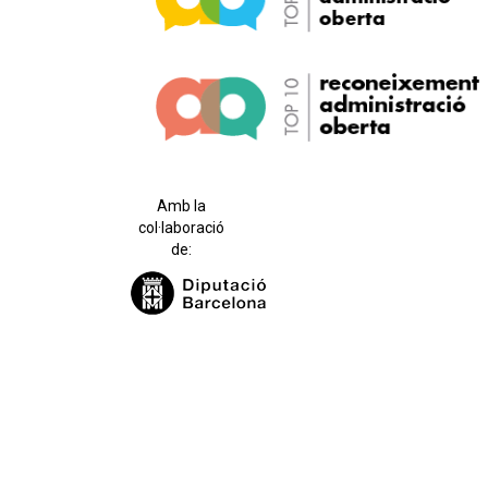
Amb la
col·laboració
de: