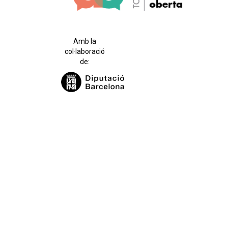
Amb la
col·laboració
de: