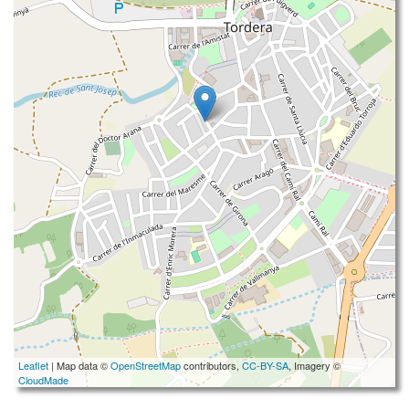
Leaflet
| Map data ©
OpenStreetMap
contributors,
CC-BY-SA
, Imagery ©
CloudMade