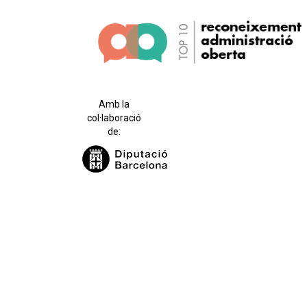
Amb la
col·laboració
de: