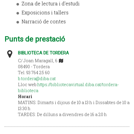
Zona de lectura i d'estudi
Exposicions i tallers
Narració de contes
Punts de prestació
BIBLIOTECA DE TORDERA
C/ Joan Maragall, 6
08490 - Tordera
Tel. 93 764 25 60
b.tordera@diba.cat
Lloc web:
https://bibliotecavirtual.diba.cat/tordera-
biblioteca
Horari
MATINS: Dimarts i dijous de 10 a 13 h i Dissabtes de 10 a
13.30 h
TARDES: De dilluns a divendres de 16 a 20 h