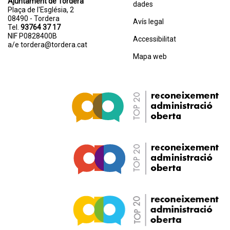
Ajuntament de Tordera
dades
Plaça de l'Església, 2
08490 - Tordera
Avís legal
Tel.
93764 37 17
NIF P0828400B
Accessibilitat
a/e
tordera@tordera.cat
Mapa web