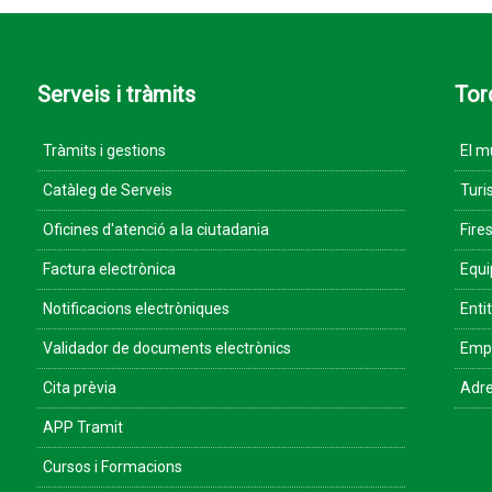
Serveis i tràmits
Tor
Tràmits i gestions
El m
Catàleg de Serveis
Turi
Oficines d'atenció a la ciutadania
Fires
Factura electrònica
Equ
Notificacions electròniques
Enti
Validador de documents electrònics
Empr
Cita prèvia
Adre
APP Tramit
Cursos i Formacions