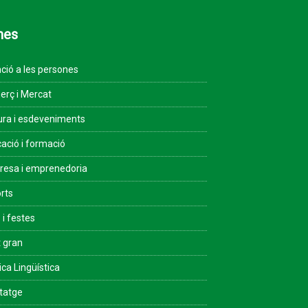
mes
ció a les persones
rç i Mercat
ura i esdeveniments
ació i formació
esa i emprenedoria
rts
 i festes
 gran
ica Lingüística
tatge