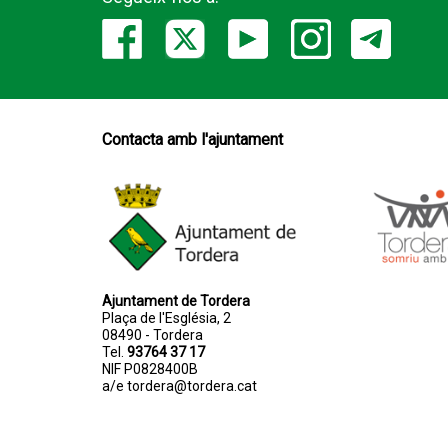
Contacta amb l'ajuntament
Ajuntament de Tordera
Plaça de l'Església, 2
08490 - Tordera
Tel.
93764 37 17
NIF P0828400B
a/e
tordera@tordera.cat