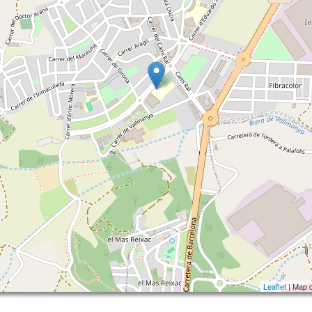
Leaflet
| Map 