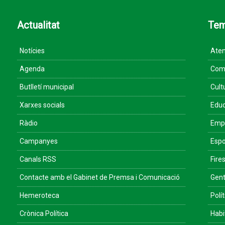
Actualitat
Te
Notícies
Aten
Agenda
Come
Butlletí municipal
Cult
Xarxes socials
Educ
Ràdio
Empr
Campanyes
Espo
Canals RSS
Fires
Contacte amb el Gabinet de Premsa i Comunicació
Gent
Hemeroteca
Polít
Crònica Política
Habi