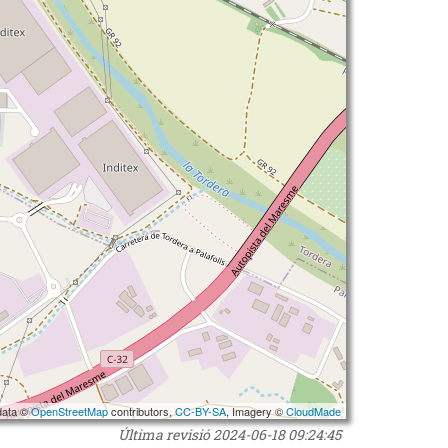
data ©
OpenStreetMap
contributors,
CC-BY-SA
, Imagery ©
CloudMade
Última revisió
2024-06-18 09:24:45