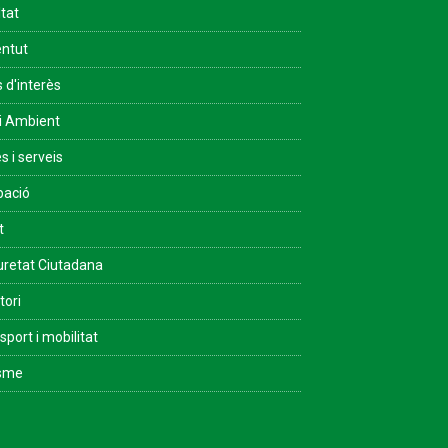
ltat
ntut
s d'interès
i Ambient
s i serveis
pació
t
retat Ciutadana
tori
sport i mobilitat
isme