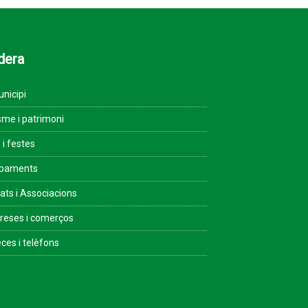
dera
unicipi
sme i patrimoni
 i festes
ipaments
tats i Associacions
eses i comerços
ces i telèfons