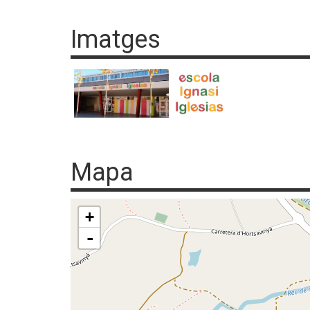
Imatges
Mapa
+
-