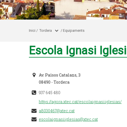
Inici
/
Tordera
/
Equipaments
Escola Ignasi Igles
Av. Països Catalans, 3
08490 - Tordera
937 645 480
https://agora.xtec.cat/escolaignasiiglesias/
a8030467@xtec.cat
escolaignasiiglesias@xtec.cat