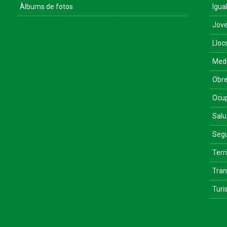
Àlbums de fotos
Igua
Jove
Lloc
Med
Obre
Ocu
Salu
Segu
Terri
Tran
Tur