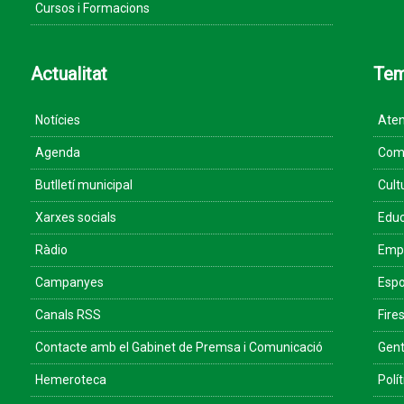
Cursos i Formacions
Actualitat
Te
Notícies
Aten
Agenda
Come
Butlletí municipal
Cult
Xarxes socials
Educ
Ràdio
Empr
Campanyes
Espo
Canals RSS
Fires
Contacte amb el Gabinet de Premsa i Comunicació
Gent
Hemeroteca
Polít