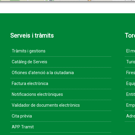
Serveis i tràmits
Tor
Tràmits i gestions
El m
Catàleg de Serveis
Turi
Oficines d'atenció a la ciutadania
Fires
Factura electrònica
Equ
Notificacions electròniques
Enti
Validador de documents electrònics
Empr
Cita prèvia
Adre
APP Tramit