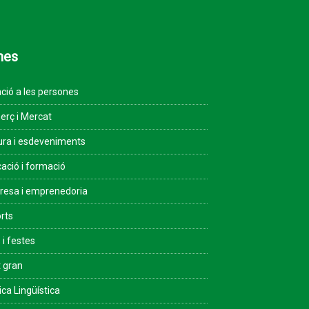
mes
ció a les persones
rç i Mercat
ura i esdeveniments
ació i formació
esa i emprenedoria
rts
 i festes
 gran
ica Lingüística