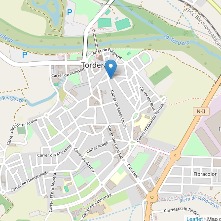
Leaflet
| Map 