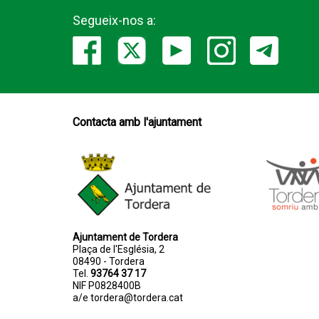
Segueix-nos a:
Contacta amb l'ajuntament
Ajuntament de Tordera
Plaça de l'Església, 2
08490 - Tordera
Tel.
93764 37 17
NIF P0828400B
a/e
tordera@tordera.cat