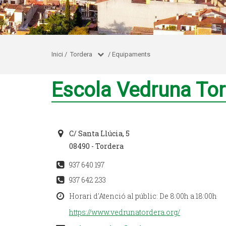
Inici
/
Tordera
/
Equipaments
Escola Vedruna To
C/ Santa Llúcia, 5
08490 - Tordera
937 640 197
937 642 233
Horari d'Atenció al públic: De 8:00h a 18:00h
https://www.vedrunatordera.org/