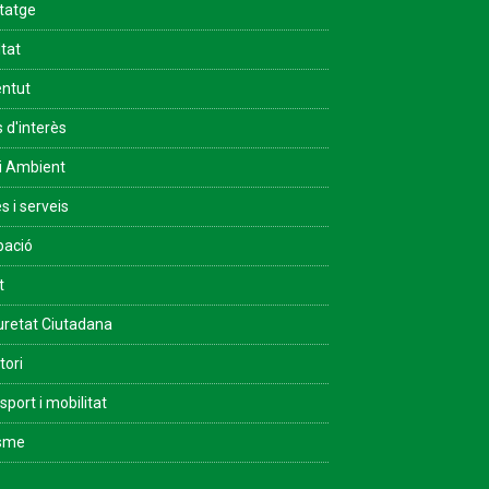
tatge
ltat
ntut
s d'interès
i Ambient
s i serveis
pació
t
retat Ciutadana
tori
sport i mobilitat
isme