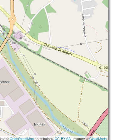
data ©
OpenStreetMap
contributors,
CC-BY-SA
, Imagery ©
CloudMade