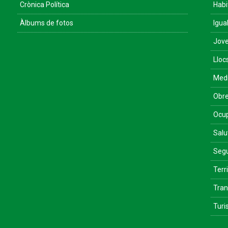
Crònica Política
Habi
Àlbums de fotos
Igua
Jove
Lloc
Med
Obre
Ocu
Salu
Segu
Terri
Tran
Tur