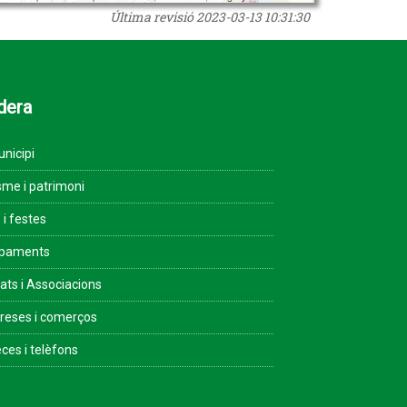
Última revisió
2023-03-13 10:31:30
dera
unicipi
sme i patrimoni
 i festes
ipaments
tats i Associacions
eses i comerços
ces i telèfons