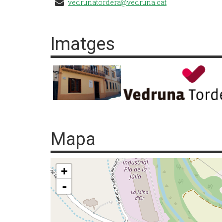
vedrunatordera@vedruna.cat
Imatges
Mapa
+
-