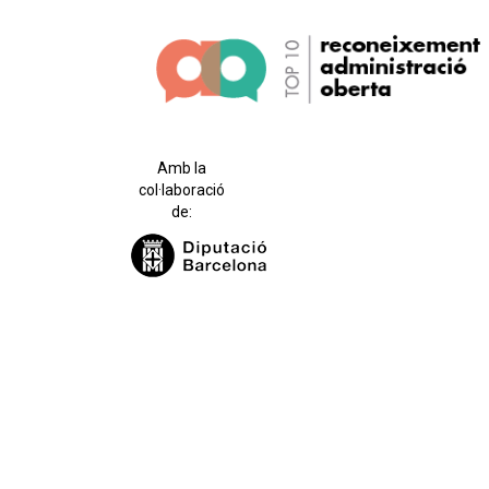
Amb la
col·laboració
de: