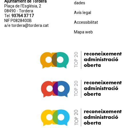
Ajuntament de Tordera
dades
Plaça de l'Església, 2
08490 - Tordera
Avís legal
Tel.
93764 37 17
NIF P0828400B
Accessibilitat
a/e
tordera@tordera.cat
Mapa web