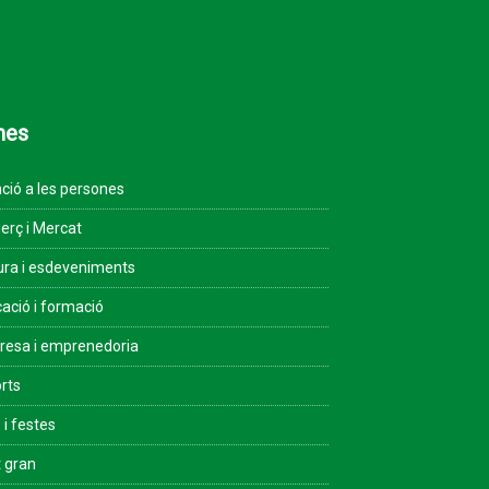
mes
ció a les persones
rç i Mercat
ura i esdeveniments
ació i formació
esa i emprenedoria
rts
 i festes
 gran