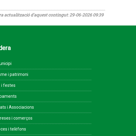
era actualització d'aquest contingut:
29-06-2026 09:39
dera
unicipi
sme i patrimoni
 i festes
ipaments
tats i Associacions
eses i comerços
ces i telèfons