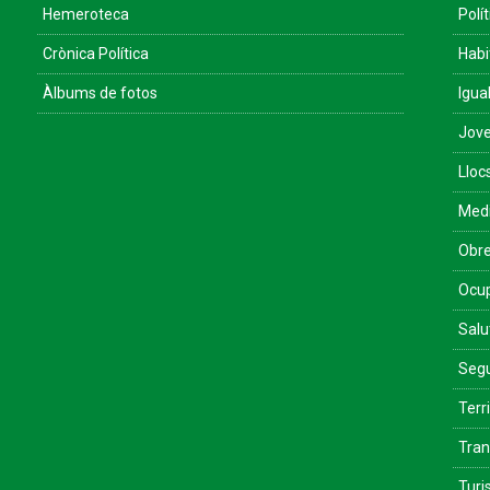
Hemeroteca
Polít
Crònica Política
Habi
Àlbums de fotos
Igua
Jove
Lloc
Med
Obre
Ocu
Salu
Segu
Terri
Tran
Tur