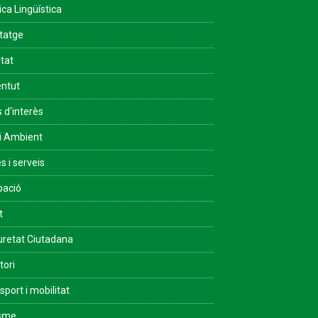
ica Lingüística
tatge
ltat
ntut
s d'interès
i Ambient
s i serveis
pació
t
retat Ciutadana
tori
sport i mobilitat
isme