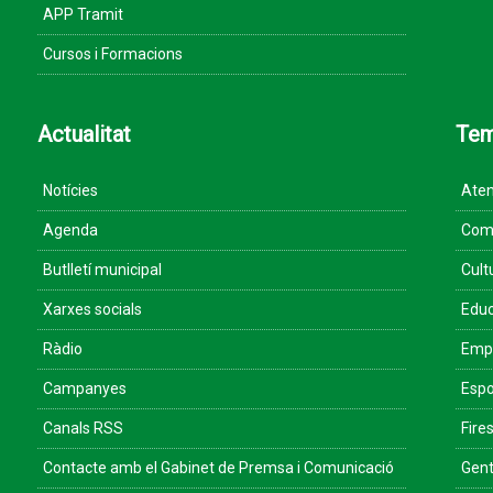
APP Tramit
Cursos i Formacions
Actualitat
Te
Notícies
Aten
Agenda
Come
Butlletí municipal
Cult
Xarxes socials
Educ
Ràdio
Empr
Campanyes
Espo
Canals RSS
Fires
Contacte amb el Gabinet de Premsa i Comunicació
Gent