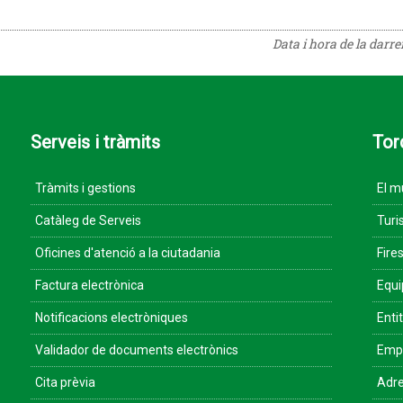
Data i hora de la darr
Serveis i tràmits
Tor
Tràmits i gestions
El m
Catàleg de Serveis
Turi
Oficines d'atenció a la ciutadania
Fires
Factura electrònica
Equ
Notificacions electròniques
Enti
Validador de documents electrònics
Empr
Cita prèvia
Adre